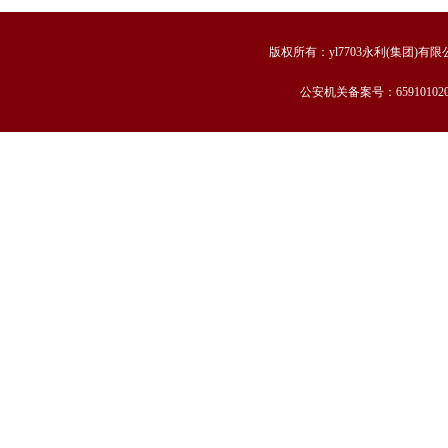
版权所有：yl7703永利(集团)有
公安机关备案号：659101020