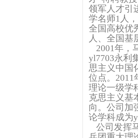
领军人才引
学名师1人
全国高校优
人、全国基
2001年
yl7703
思主义中国
位点。20
理论一级学
克思主义基
向。公司加
论学科成为y
公司发挥
兵团重大理