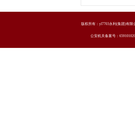
版权所有：yl7703永利(集团)有
公安机关备案号：659101020