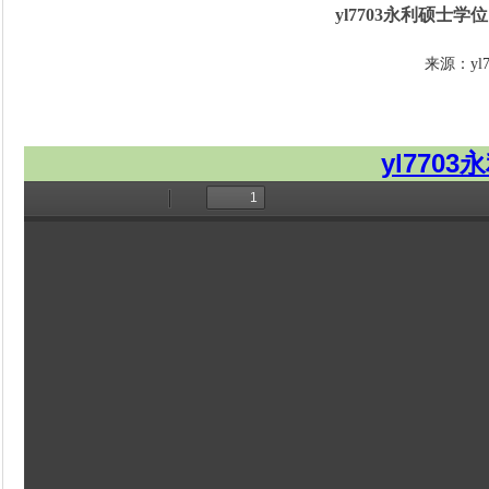
yl7703永利硕士
来源：yl7