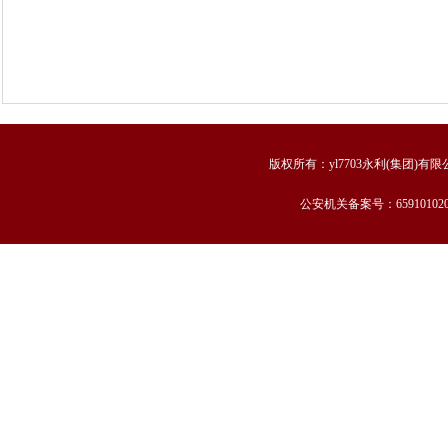
版权所有：yl7703永利(集团)有
公安机关备案号：659101020